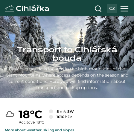
CZ
Services
Transport to Cihlářská
bouda
Cihlářská bouda is located in the high mountains of the
Giant Mountains, where access depends on the season and
current conditions. Here you will find information about
transport and pickup options.
18°C
8
m/s
SW
1016
hPa
Pocitově: 18°C
More about weather, skiing and slopes