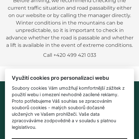
Before arriving, we recommend checking the
current traffic situation and road passability either
on our website or by calling the manager directly.
Winter conditions in the mountains can be
unpredictable, so it is important to check in
advance whether the road is passable and whether
a lift is available in the event of extreme conditions.
Call +420 499 421 033
Využití cookies pro personalizaci webu
Soubory cookies Vám umožňují komfortnější zážitek z
Contact
použití webu i omezení nevhodně zacílené reklamy.
Proto potřebujeme Váš souhlas se zpracováním
Cihlářka Černý Důl No. 200 543 44 Černý Důl
souborů cookies - malých souborů dočasně
+420 499 421 033
uložených ve Vašem prohlížeči. Vaše data
zpracováváme zodpovědně a v souladu s platnou
info@cihlarka.cz
legislativou.